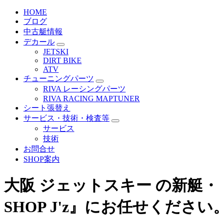
HOME
ブログ
中古艇情報
デカール
JETSKI
DIRT BIKE
ATV
チューニングパーツ
RIVA レーシングパーツ
RIVA RACING MAPTUNER
シート張替え
サービス・技術・検査等
サービス
技術
お問合せ
SHOP案内
大阪 ジェットスキー の新艇
SHOP J'z』にお任せください